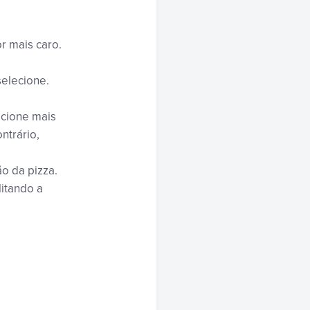
or mais caro.
selecione.
ecione mais
ntrário,
ão da pizza.
litando a