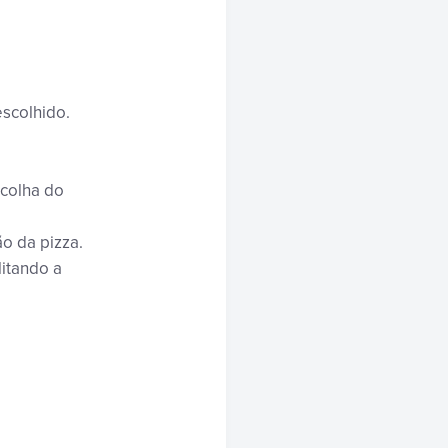
escolhido.
scolha do
ão da pizza.
litando a