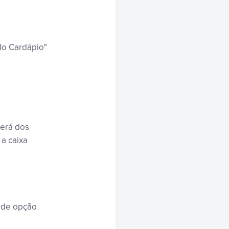
do Cardápio"
derá dos
a caixa
 de opção