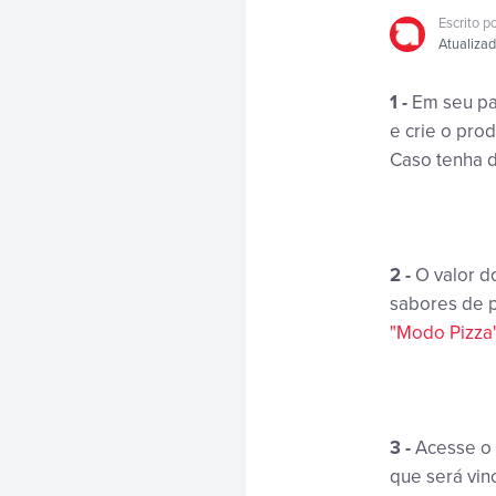
Escrito p
Atualiza
1 -
Em seu pai
e crie o prod
Caso tenha d
2 -
O valor do
sabores de p
"Modo Pizza
3 -
Acesse o 
que será vin