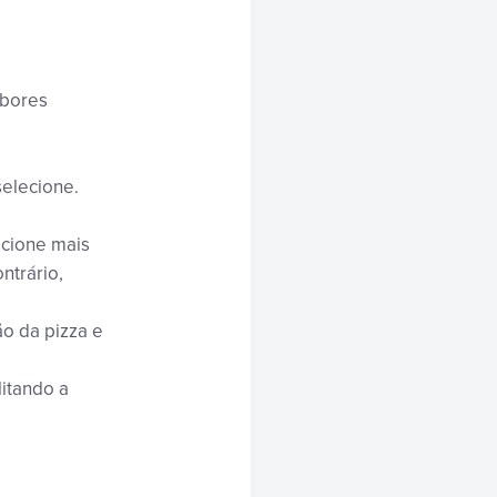
abores
selecione.
ecione mais
ntrário,
ão da pizza e
litando a