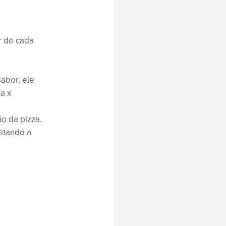
r de cada
sabor, ele
a x
ão da pizza.
litando a