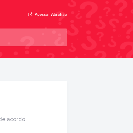
Acessar
Abrahão
 de acordo