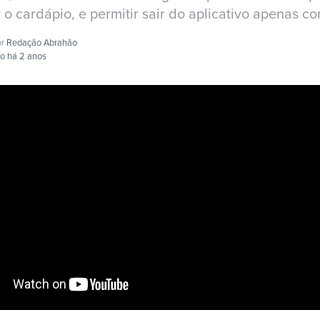
 o cardápio, e permitir sair do aplicativo apenas c
or
Redação Abrahão
do há 2 anos