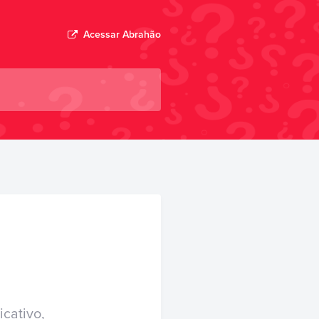
Acessar
Abrahão
cativo,