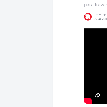
para travar
Escrito p
Atualiza